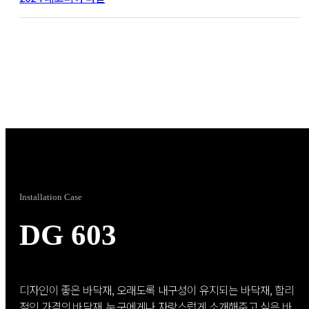
순 5.0
자료실
뉴스
홍보영상
Installation Case
카탈로그
DG 603
엠보
제품군
디자인이 좋은 바닥재, 오래도록 내구성이 유지되는 바닥재, 합리
적인 가격의 바닥재, 누구에게나 자랑스럽게 소개해주고 싶은 바