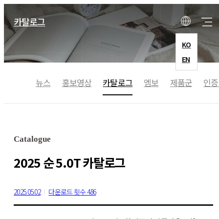
카탈로그
KO
EN
뉴스
홍보영상
카탈로그
엠보
제품군
인증
회사소개
CEO 인사말
Catalogue
기업연혁
2025 순 5.0T 카탈로그
오시는길
2025.05.02
다운로드 횟수 486