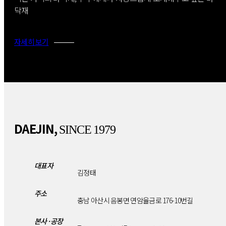
인증서
닥재
자세히 보기
고객지원
고객문의
시공기술/관리
DAEJIN,
SINCE 1979
시공사례
대표자
김정태
주소
충남 아산시 음봉면 연암율금로 176-10번길
본사·공장