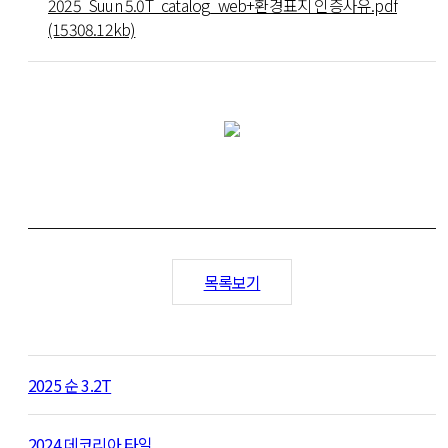
2025_Suun 5.0T_catalog_web+환경표지 인증사유.pdf
데코타일
(15308.12kb)
전체보기
에코리아 하우스
우드
600각
470각
모자이크
OA타일
어쿠스틱
목록보기
륨(장판)
2025 순 3.2T
전체보기
다솜 1.8T
마루 2.2T
순 3.2
2024 데코리아 타일