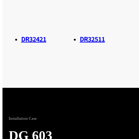
DR32421
DR32511
Installation Case
DG 603